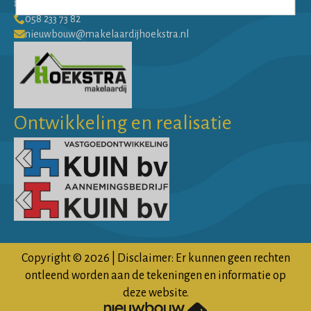
8911 AW Leeuwarden
058 233 73 82
nieuwbouw@makelaardijhoekstra.nl
Ontwikkeling en realisatie
Copyright © 2026 | Disclaimer: Er kunnen geen rechten
ontleend worden aan de tekeningen en informatie op
deze website.