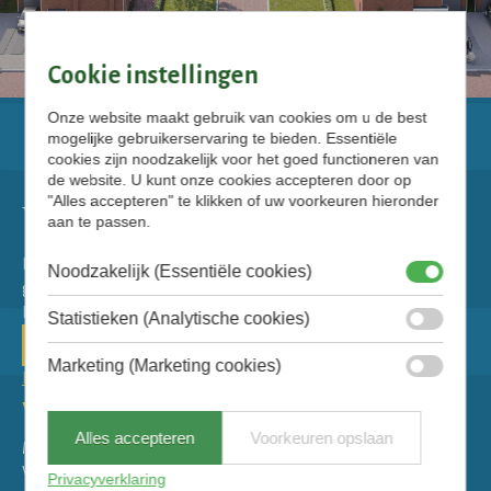
Cookie instellingen
Onze website maakt gebruik van cookies om u de best
mogelijke gebruikerservaring te bieden. Essentiële
cookies zijn noodzakelijk voor het goed functioneren van
de website. U kunt onze cookies accepteren door op
"Alles accepteren" te klikken of uw voorkeuren hieronder
aan te passen.
Royaal wonen te midden van water en
Noodzakelijk (Essentiële cookies)
groen? Het kan in de Nieuwe Rietbuurt in
Franeker.
Statistieken (Analytische cookies)
Marketing (Marketing cookies)
Privacyverklaring
Verkoop en informatie
Alles accepteren
Voorkeuren opslaan
Makelaardij Hoekstra
Willemskade 9
Privacyverklaring