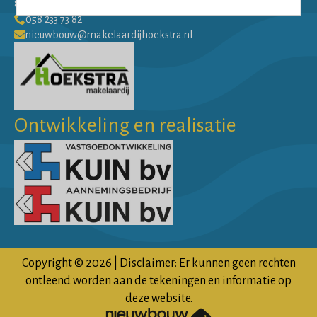
8911 AW Leeuwarden
058 233 73 82
nieuwbouw@makelaardijhoekstra.nl
Ontwikkeling en realisatie
Copyright © 2026 | Disclaimer: Er kunnen geen rechten
ontleend worden aan de tekeningen en informatie op
deze website.