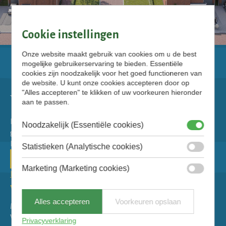
Cookie instellingen
Onze website maakt gebruik van cookies om u de best
mogelijke gebruikerservaring te bieden. Essentiële
cookies zijn noodzakelijk voor het goed functioneren van
de website. U kunt onze cookies accepteren door op
"Alles accepteren" te klikken of uw voorkeuren hieronder
aan te passen.
Royaal wonen te midden van water en
Noodzakelijk (Essentiële cookies)
groen? Het kan in de Nieuwe Rietbuurt in
Franeker.
Statistieken (Analytische cookies)
Marketing (Marketing cookies)
Privacyverklaring
Verkoop en informatie
Alles accepteren
Voorkeuren opslaan
Makelaardij Hoekstra
Willemskade 9
Privacyverklaring